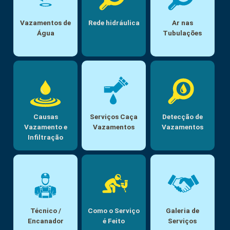
Vazamentos de
Rede hidráulica
Ar nas
Água
Tubulações
Causas
Serviços Caça
Detecção de
Vazamento e
Vazamentos
Vazamentos
Infiltração
Técnico /
Como o Serviço
Galeria de
Encanador
é Feito
Serviços