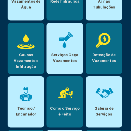
Vazamentos de
Rede hidráulica
Ar nas
Água
Tubulações
Causas
Serviços Caça
Detecção de
Vazamento e
Vazamentos
Vazamentos
Infiltração
Técnico /
Como o Serviço
Galeria de
Encanador
é Feito
Serviços